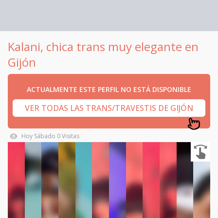
Kalani, chica trans muy elegante en
Gijón
ACTUALMENTE ESTE PERFIL NO ESTÁ DISPONIBLE
VER TODAS LAS TRANS/TRAVESTIS DE GIJÓN
Hoy
Sábado
0
Visitas