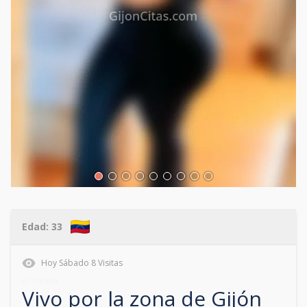
Edad:
33
Hoy
Sábado
8
Visitas
671733898
Vivo por la zona de
Gijón