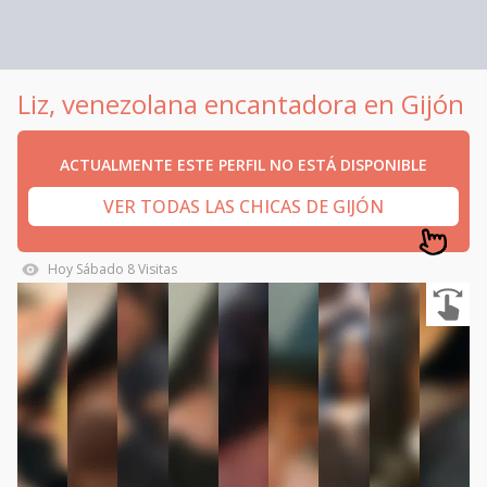
Liz, venezolana encantadora en Gijón
ACTUALMENTE ESTE PERFIL NO ESTÁ DISPONIBLE
VER TODAS LAS CHICAS DE GIJÓN
Hoy
Sábado
8
Visitas