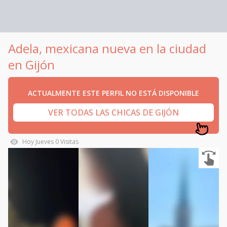
Adela, mexicana nueva en la ciudad
en Gijón
ACTUALMENTE ESTE PERFIL NO ESTÁ DISPONIBLE
VER TODAS LAS CHICAS DE GIJÓN
Hoy
Jueves
0
Visitas