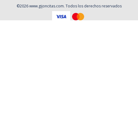
©
2026
www.gijoncitas.com
. Todos los derechos reservados
Aviso Legal
Política de privacidad
Contacto
Cookies
Contratación
Política y Procedimientos de Quejas