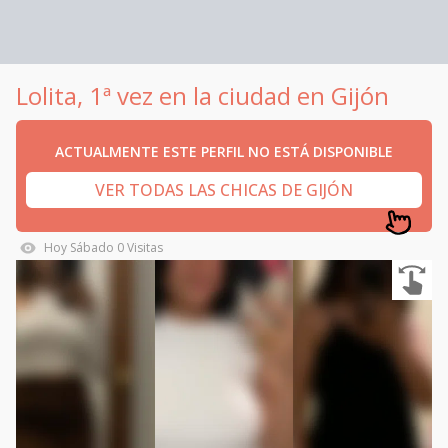
Lolita, 1ª vez en la ciudad en Gijón
ACTUALMENTE ESTE PERFIL NO ESTÁ DISPONIBLE
VER TODAS LAS CHICAS DE GIJÓN
Hoy
Sábado
0
Visitas