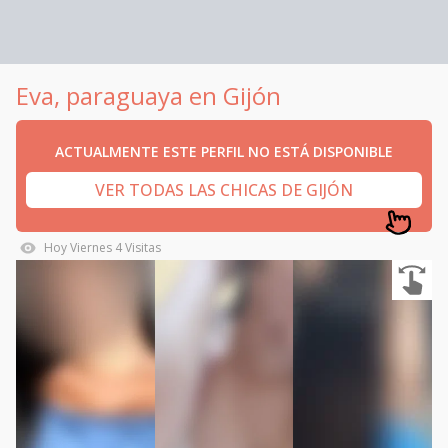
Eva, paraguaya en Gijón
ACTUALMENTE ESTE PERFIL NO ESTÁ DISPONIBLE
VER TODAS LAS CHICAS DE GIJÓN
Hoy
Viernes
4
Visitas